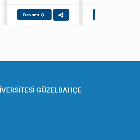
Mayıs ...
Devamı
Devamı
İVERSİTESİ GÜZELBAHÇE