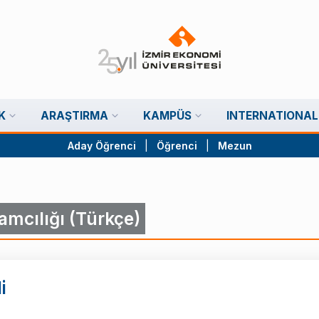
K
ARAŞTIRMA
KAMPÜS
INTERNATIONAL
Aday Öğrenci
|
Öğrenci
|
Mezun
amcılığı (Türkçe)
i