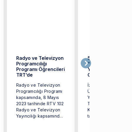
Radyo ve Televizyon
5. UNIGRAPH
Programcılığı
“Tasarım ve
Programı Öğrencileri
Yaratıcılık” Festival
TRT’de
Gerçekleştirildi
Radyo ve Televizyon
İzmir Ekonomi
Programcılığı Programı
Üniversitesi Meslek
kapsamında, 8 Mayıs
Yüksekokulu İletişim 
2023 tarihinde RTV 102
Tasarım Programları
Radyo ve Televizyon
Koordinatörlüğü
Yayıncılığı kapsamında
tarafından düzenlene
TRT İzmir Bölge ...
V. UNIGRAPH Tasarım
ve Yaratıcılık Festivali