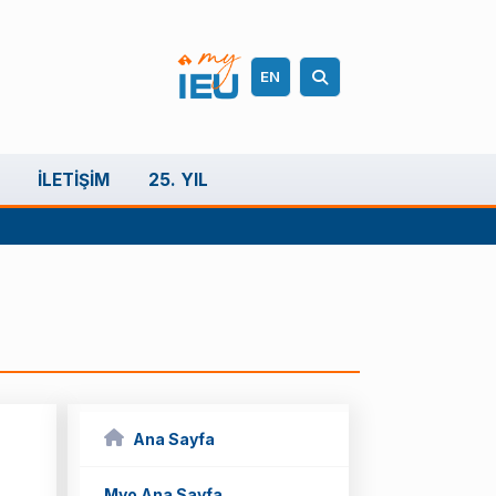
EN
İLETIŞIM
25. YIL
Ana Sayfa
Myo Ana Sayfa