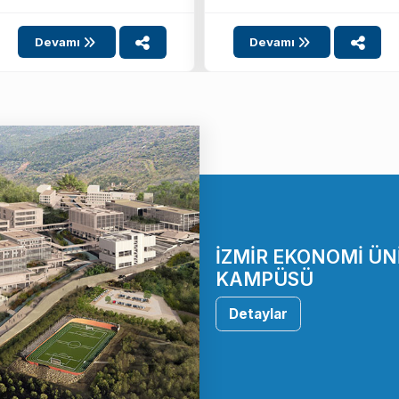
postayı ziyaret ...
Devamı
Devamı
İZMİR EKONOMİ ÜN
KAMPÜSÜ
Detaylar