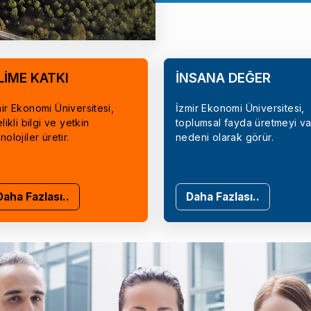
LİME KATKI
İNSANA DEĞER
ir Ekonomi Üniversitesi,
İzmir Ekonomi Üniversitesi,
elikli bilgi ve yetkin
toplumsal fayda üretmeyi va
nolojiler üretir.
nedeni olarak görür.
Daha Fazlası..
Daha Fazlası..