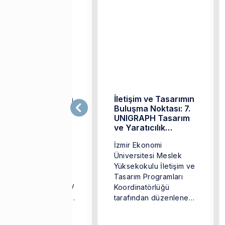
adyo ve Televizyon
İletişim ve Tasarımın
rogramcılığı
Buluşma Noktası: 7.
ğrencileri Karaca
UNIGRAPH Tasarım
ineması'nda
ve Yaratıcılık
Festivali
adyo ve Televizyon
İzmir Ekonomi
Gerçekleştirildi
ogramcılığı
Üniversitesi Meslek
rencileri Öğr. Gör.
Yüksekokulu İletişim ve
emra Keleş
Tasarım Programları
ürütücülüğündeki RTV
Koordinatörlüğü
3 Film Eleştirisi dersi
tarafından düzenlenen
apsamında Karaca
7. UNIGRAPH Tasarım
neması’na gitti. İlk ...
ve Yaratıcılık Festivali,