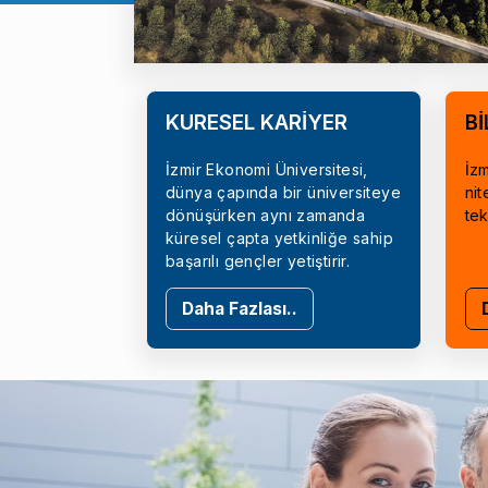
KÜRESEL KARİYER
Bİ
İzmir Ekonomi Üniversitesi,
İzm
dünya çapında bir üniversiteye
nit
dönüşürken aynı zamanda
tek
küresel çapta yetkinliğe sahip
başarılı gençler yetiştirir.
Daha Fazlası..