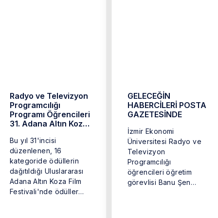
Radyo ve Televizyon
GELECEĞİN
Programcılığı
HABERCİLERİ POSTA
Programı Öğrencileri
GAZETESİNDE
31. Adana Altın Koza
İzmir Ekonomi
Film Festivali'nde
Bu yıl 31'incisi
Üniversitesi Radyo ve
düzenlenen, 16
Televizyon
kategoride ödüllerin
Programcılığı
dağıtıldığı Uluslararası
öğrencileri öğretim
Adana Altın Koza Film
görevlisi Banu Şen
Festivali'nde ödüller
öncülüğünde
sahiplerini buldu. ...
Demirören Haber
Ajansına bağlı olan